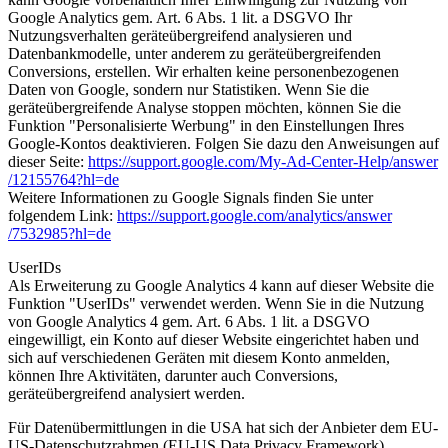
Google Analytics gem. Art. 6 Abs. 1 lit. a DSGVO Ihr
Nutzungsverhalten geräteübergreifend analysieren und
Datenbankmodelle, unter anderem zu geräteübergreifenden
Conversions, erstellen. Wir erhalten keine personenbezogenen
Daten von Google, sondern nur Statistiken. Wenn Sie die
geräteübergreifende Analyse stoppen möchten, können Sie die
Funktion "Personalisierte Werbung" in den Einstellungen Ihres
Google-Kontos deaktivieren. Folgen Sie dazu den Anweisungen auf
dieser Seite:
https://support.google.com
/My-Ad-Center-Help
/answer
/12155764
?hl=de
Weitere Informationen zu Google Signals finden Sie unter
folgendem Link:
https://support.google.com
/analytics
/answer
/7532985
?hl=de
UserIDs
Als Erweiterung zu Google Analytics 4 kann auf dieser Website die
Funktion "UserIDs" verwendet werden. Wenn Sie in die Nutzung
von Google Analytics 4 gem. Art. 6 Abs. 1 lit. a DSGVO
eingewilligt, ein Konto auf dieser Website eingerichtet haben und
sich auf verschiedenen Geräten mit diesem Konto anmelden,
können Ihre Aktivitäten, darunter auch Conversions,
geräteübergreifend analysiert werden.
Für Datenübermittlungen in die USA hat sich der Anbieter dem EU-
US-Datenschutzrahmen (EU-US Data Privacy Framework)