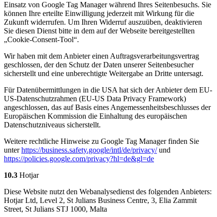
Einsatz von Google Tag Manager während Ihres Seitenbesuchs. Sie
können Ihre erteilte Einwilligung jederzeit mit Wirkung für die
Zukunft widerrufen. Um Ihren Widerruf auszuüben, deaktivieren
Sie diesen Dienst bitte in dem auf der Webseite bereitgestellten
„Cookie-Consent-Tool“.
Wir haben mit dem Anbieter einen Auftragsverarbeitungsvertrag
geschlossen, der den Schutz der Daten unserer Seitenbesucher
sicherstellt und eine unberechtigte Weitergabe an Dritte untersagt.
Für Datenübermittlungen in die USA hat sich der Anbieter dem EU-
US-Datenschutzrahmen (EU-US Data Privacy Framework)
angeschlossen, das auf Basis eines Angemessenheitsbeschlusses der
Europäischen Kommission die Einhaltung des europäischen
Datenschutzniveaus sicherstellt.
Weitere rechtliche Hinweise zu Google Tag Manager finden Sie
unter
https://business.safety.google
/intl
/de
/privacy
/
und
https://policies.google.com
/privacy
?hl=de
&gl=de
10.3
Hotjar
Diese Website nutzt den Webanalysedienst des folgenden Anbieters:
Hotjar Ltd, Level 2, St Julians Business Centre, 3, Elia Zammit
Street, St Julians STJ 1000, Malta