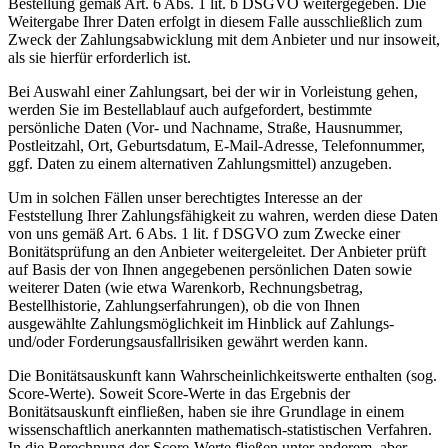
Bestellung gemäß Art. 6 Abs. 1 lit. b DSGVO weitergegeben. Die
Weitergabe Ihrer Daten erfolgt in diesem Falle ausschließlich zum
Zweck der Zahlungsabwicklung mit dem Anbieter und nur insoweit,
als sie hierfür erforderlich ist.
Bei Auswahl einer Zahlungsart, bei der wir in Vorleistung gehen,
werden Sie im Bestellablauf auch aufgefordert, bestimmte
persönliche Daten (Vor- und Nachname, Straße, Hausnummer,
Postleitzahl, Ort, Geburtsdatum, E-Mail-Adresse, Telefonnummer,
ggf. Daten zu einem alternativen Zahlungsmittel) anzugeben.
Um in solchen Fällen unser berechtigtes Interesse an der
Feststellung Ihrer Zahlungsfähigkeit zu wahren, werden diese Daten
von uns gemäß Art. 6 Abs. 1 lit. f DSGVO zum Zwecke einer
Bonitätsprüfung an den Anbieter weitergeleitet. Der Anbieter prüft
auf Basis der von Ihnen angegebenen persönlichen Daten sowie
weiterer Daten (wie etwa Warenkorb, Rechnungsbetrag,
Bestellhistorie, Zahlungserfahrungen), ob die von Ihnen
ausgewählte Zahlungsmöglichkeit im Hinblick auf Zahlungs-
und/oder Forderungsausfallrisiken gewährt werden kann.
Die Bonitätsauskunft kann Wahrscheinlichkeitswerte enthalten (sog.
Score-Werte). Soweit Score-Werte in das Ergebnis der
Bonitätsauskunft einfließen, haben sie ihre Grundlage in einem
wissenschaftlich anerkannten mathematisch-statistischen Verfahren.
In die Berechnung der Score-Werte fließen unter anderem, aber