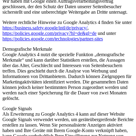
Wir haben mit Google einen Auftragsverarbeitungsvertrag
geschlossen, der den Schutz der Daten unserer Seitenbesucher
sicherstellt und eine unberechtigte Weitergabe an Dritte untersagt.
Weitere rechtliche Hinweise zu Google Analytics 4 finden Sie unter
https://business.safety.google
/intl
/de
/privacy
/
,
https://policies.google.com
/privacy
?hl=de
&gl=de
und unter
https://policies.google.com
/technologies
/partner-sites
Demografische Merkmale
Google Analytics 4 nutzt die spezielle Funktion „demografische
Merkmale“ und kann darüber Statistiken erstellen, die Aussagen
über das Alter, Geschlecht und Interessen von Seitenbesuchern
treffen. Dies geschieht durch die Analyse von Werbung und
Informationen von Drittanbietern. Dadurch können Zielgruppen für
Marketingaktivitäten identifiziert werden. Die gesammelten Daten
können jedoch keiner bestimmten Person zugeordnet werden und
werden nach einer Speicherung für die Dauer von zwei Monaten
gelöscht.
Google Signals
Als Erweiterung zu Google Analytics 4 kann auf dieser Website
Google Signals verwendet werden, um geräteübergreifende Berichte
erstellen zu lassen. Wenn Sie personalisierte Anzeigen aktiviert
haben und Ihre Geräte mit Ihrem Google-Konto verknüpft haben,
kann Google vorbehaltlich Ihrer Einwilligung zur Nutzung von