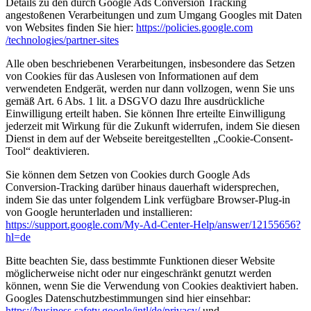
Details zu den durch Google Ads Conversion Tracking
angestoßenen Verarbeitungen und zum Umgang Googles mit Daten
von Websites finden Sie hier:
https://policies.google.com
/technologies
/partner-sites
Alle oben beschriebenen Verarbeitungen, insbesondere das Setzen
von Cookies für das Auslesen von Informationen auf dem
verwendeten Endgerät, werden nur dann vollzogen, wenn Sie uns
gemäß Art. 6 Abs. 1 lit. a DSGVO dazu Ihre ausdrückliche
Einwilligung erteilt haben. Sie können Ihre erteilte Einwilligung
jederzeit mit Wirkung für die Zukunft widerrufen, indem Sie diesen
Dienst in dem auf der Webseite bereitgestellten „Cookie-Consent-
Tool“ deaktivieren.
Sie können dem Setzen von Cookies durch Google Ads
Conversion-Tracking darüber hinaus dauerhaft widersprechen,
indem Sie das unter folgendem Link verfügbare Browser-Plug-in
von Google herunterladen und installieren:
https://support.google.com
/My-Ad-Center-Help
/answer
/12155656
?
hl=de
Bitte beachten Sie, dass bestimmte Funktionen dieser Website
möglicherweise nicht oder nur eingeschränkt genutzt werden
können, wenn Sie die Verwendung von Cookies deaktiviert haben.
Googles Datenschutzbestimmungen sind hier einsehbar:
https://business.safety.google
/intl
/de
/privacy
/
und