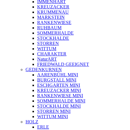
IMMENHART
KREUZACKER
KRUMMENAU
MARKSTEIN
RANKENWIESE
RUHBAUM
SOMMERHALDE
STOCKHALDE
STORREN
WITTUM
CHARAKTER
NaturART
FRIEDWALD GEEIGNET
GEDENKURNEN
AARENBÜHL MINI
BURGSTALL MINI
ESCHGARTEN MINI
KREUZACKER MINI
RANKENWIESE MINI
SOMMERHALDE MINI
STOCKHALDE MINI
STORREN MINI
WITTUM MINI
HOLZ
ERLE