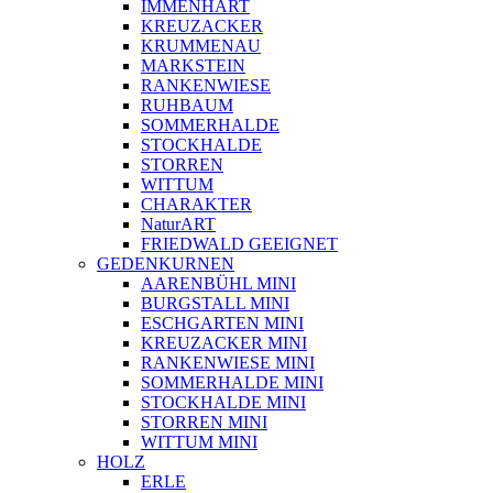
IMMENHART
KREUZACKER
KRUMMENAU
MARKSTEIN
RANKENWIESE
RUHBAUM
SOMMERHALDE
STOCKHALDE
STORREN
WITTUM
CHARAKTER
NaturART
FRIEDWALD GEEIGNET
GEDENKURNEN
AARENBÜHL MINI
BURGSTALL MINI
ESCHGARTEN MINI
KREUZACKER MINI
RANKENWIESE MINI
SOMMERHALDE MINI
STOCKHALDE MINI
STORREN MINI
WITTUM MINI
HOLZ
ERLE