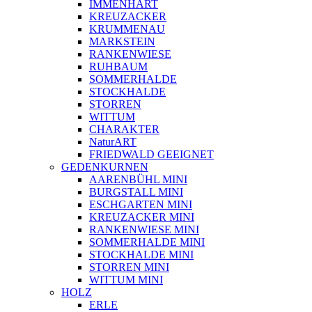
IMMENHART
KREUZACKER
KRUMMENAU
MARKSTEIN
RANKENWIESE
RUHBAUM
SOMMERHALDE
STOCKHALDE
STORREN
WITTUM
CHARAKTER
NaturART
FRIEDWALD GEEIGNET
GEDENKURNEN
AARENBÜHL MINI
BURGSTALL MINI
ESCHGARTEN MINI
KREUZACKER MINI
RANKENWIESE MINI
SOMMERHALDE MINI
STOCKHALDE MINI
STORREN MINI
WITTUM MINI
HOLZ
ERLE