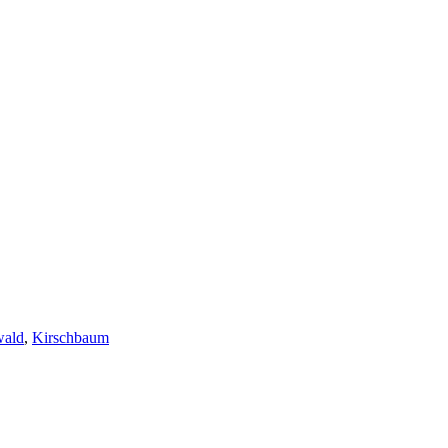
wald
,
Kirschbaum