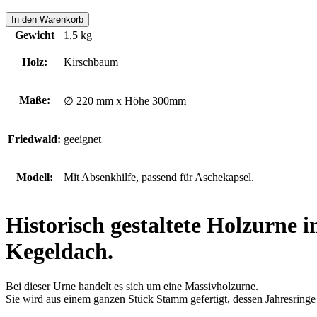
BURGSTALL
In den Warenkorb
Menge
Gewicht
1,5 kg
Holz:
Kirschbaum
Maße:
∅ 220 mm x Höhe 300mm
Friedwald:
geeignet
Modell:
Mit Absenkhilfe, passend für Aschekapsel.
Historisch gestaltete Holzurne 
Kegeldach.
Bei dieser Urne handelt es sich um eine Massivholzurne.
Sie wird aus einem ganzen Stück Stamm gefertigt, dessen Jahresring