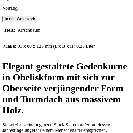
Vorrätig
AARENBÜHL
In den Warenkorb
MINI
Menge
Holz:
Kirschbaum
Maße:
80 x 80 x 125 mm (L x B x H) 0,25 Liter
Elegant gestaltete Gedenkurne
in Obeliskform mit sich zur
Oberseite verjüngender Form
und Turmdach aus massivem
Holz.
Sie wird aus einem ganzen Stück Stamm gefertigt, dessen
Jahresringe ungefähr einem Menschenalter entsprechen.