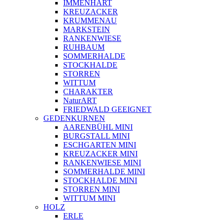
IMMENHART
KREUZACKER
KRUMMENAU
MARKSTEIN
RANKENWIESE
RUHBAUM
SOMMERHALDE
STOCKHALDE
STORREN
WITTUM
CHARAKTER
NaturART
FRIEDWALD GEEIGNET
GEDENKURNEN
AARENBÜHL MINI
BURGSTALL MINI
ESCHGARTEN MINI
KREUZACKER MINI
RANKENWIESE MINI
SOMMERHALDE MINI
STOCKHALDE MINI
STORREN MINI
WITTUM MINI
HOLZ
ERLE