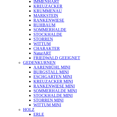
IMMENHART
KREUZACKER
KRUMMENAU
MARKSTEIN
RANKENWIESE
RUHBAUM
SOMMERHALDE
STOCKHALDE
STORREN
WITTUM
CHARAKTER
NaturART
FRIEDWALD GEEIGNET
GEDENKURNEN
AARENBÜHL MINI
BURGSTALL MINI
ESCHGARTEN MINI
KREUZACKER MINI
RANKENWIESE MINI
SOMMERHALDE MINI
STOCKHALDE MINI
STORREN MINI
WITTUM MINI
HOLZ
ERLE