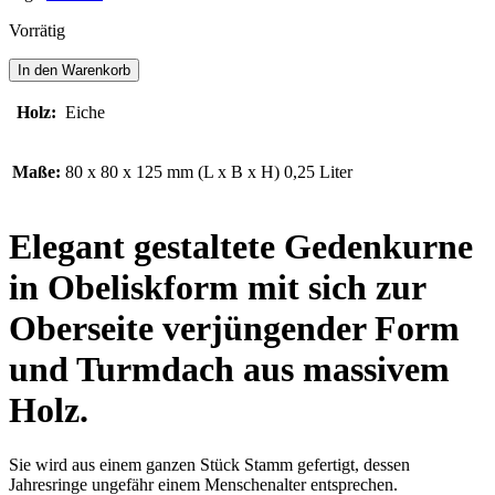
Vorrätig
AARENBÜHL
In den Warenkorb
MINI
Menge
Holz:
Eiche
Maße:
80 x 80 x 125 mm (L x B x H) 0,25 Liter
Elegant gestaltete Gedenkurne
in Obeliskform mit sich zur
Oberseite verjüngender Form
und Turmdach aus massivem
Holz.
Sie wird aus einem ganzen Stück Stamm gefertigt, dessen
Jahresringe ungefähr einem Menschenalter entsprechen.