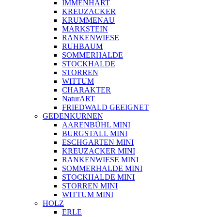
IMMENHART
KREUZACKER
KRUMMENAU
MARKSTEIN
RANKENWIESE
RUHBAUM
SOMMERHALDE
STOCKHALDE
STORREN
WITTUM
CHARAKTER
NaturART
FRIEDWALD GEEIGNET
GEDENKURNEN
AARENBÜHL MINI
BURGSTALL MINI
ESCHGARTEN MINI
KREUZACKER MINI
RANKENWIESE MINI
SOMMERHALDE MINI
STOCKHALDE MINI
STORREN MINI
WITTUM MINI
HOLZ
ERLE