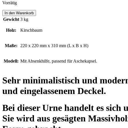
Vorrätig
MARKSTEIN
In den Warenkorb
Menge
Gewicht
3 kg
Holz:
Kirschbaum
Maße:
220 x 220 mm x 310 mm (L x B x H)
Modell:
Mit Absenkhilfe, passend für Aschekapsel.
Sehr minimalistisch und modern
und eingelassenem Deckel.
Bei dieser Urne handelt es sich
Sie wird aus gesägten Massivho