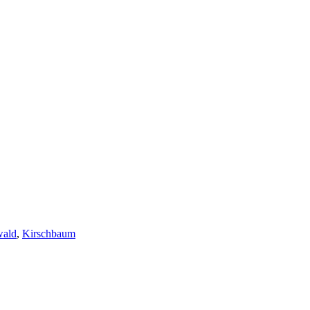
wald
,
Kirschbaum