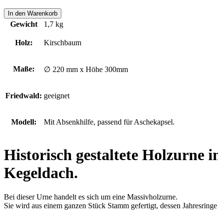
BURGSTALL
In den Warenkorb
Menge
Gewicht
1,7 kg
Holz:
Kirschbaum
Maße:
∅ 220 mm x Höhe 300mm
Friedwald:
geeignet
Modell:
Mit Absenkhilfe, passend für Aschekapsel.
Historisch gestaltete Holzurne 
Kegeldach.
Bei dieser Urne handelt es sich um eine Massivholzurne.
Sie wird aus einem ganzen Stück Stamm gefertigt, dessen Jahresring