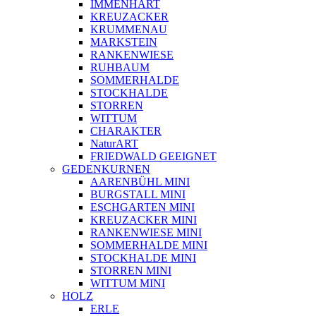
IMMENHART
KREUZACKER
KRUMMENAU
MARKSTEIN
RANKENWIESE
RUHBAUM
SOMMERHALDE
STOCKHALDE
STORREN
WITTUM
CHARAKTER
NaturART
FRIEDWALD GEEIGNET
GEDENKURNEN
AARENBÜHL MINI
BURGSTALL MINI
ESCHGARTEN MINI
KREUZACKER MINI
RANKENWIESE MINI
SOMMERHALDE MINI
STOCKHALDE MINI
STORREN MINI
WITTUM MINI
HOLZ
ERLE