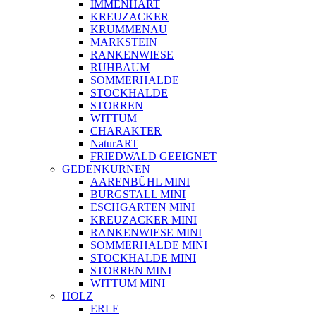
IMMENHART
KREUZACKER
KRUMMENAU
MARKSTEIN
RANKENWIESE
RUHBAUM
SOMMERHALDE
STOCKHALDE
STORREN
WITTUM
CHARAKTER
NaturART
FRIEDWALD GEEIGNET
GEDENKURNEN
AARENBÜHL MINI
BURGSTALL MINI
ESCHGARTEN MINI
KREUZACKER MINI
RANKENWIESE MINI
SOMMERHALDE MINI
STOCKHALDE MINI
STORREN MINI
WITTUM MINI
HOLZ
ERLE