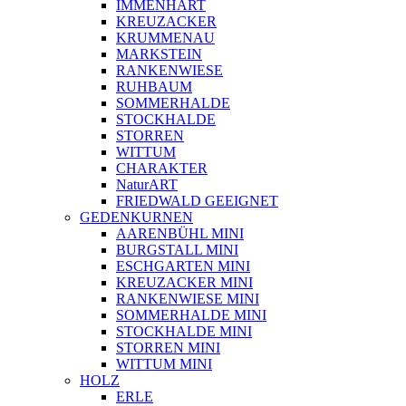
IMMENHART
KREUZACKER
KRUMMENAU
MARKSTEIN
RANKENWIESE
RUHBAUM
SOMMERHALDE
STOCKHALDE
STORREN
WITTUM
CHARAKTER
NaturART
FRIEDWALD GEEIGNET
GEDENKURNEN
AARENBÜHL MINI
BURGSTALL MINI
ESCHGARTEN MINI
KREUZACKER MINI
RANKENWIESE MINI
SOMMERHALDE MINI
STOCKHALDE MINI
STORREN MINI
WITTUM MINI
HOLZ
ERLE