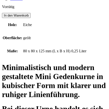
Vorrätig
ESCHGARTEN
In den Warenkorb
MINI
Menge
Holz:
Eiche
Oberfläche:
geölt
Maße:
80 x 80 x 125 mm (L x B x H) 0,25 Liter
Minimalistisch und modern
gestaltete Mini Gedenkurne in
kubischer Form mit klarer und
ruhiger Linienführung.
Bei dieser Urne handelt es sich