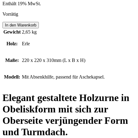
Enthält 19% MwSt.
Vorrätig
AARENBÜHL
In den Warenkorb
Menge
Gewicht
2,65 kg
Holz:
Erle
Maße:
220 x 220 x 310mm (L x B x H)
Modell:
Mit Absenkhilfe, passend für Aschekapsel.
Elegant gestaltete Holzurne in
Obeliskform mit sich zur
Oberseite verjüngender Form
und Turmdach.