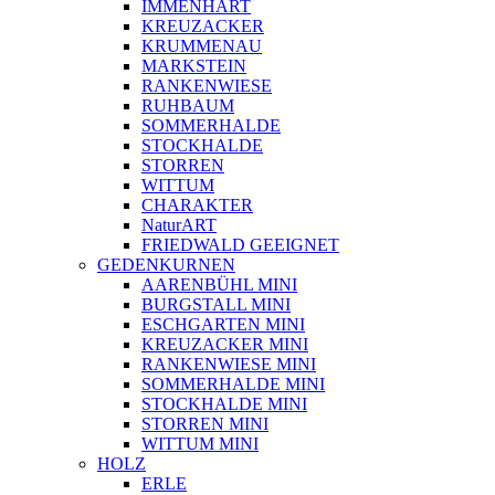
IMMENHART
KREUZACKER
KRUMMENAU
MARKSTEIN
RANKENWIESE
RUHBAUM
SOMMERHALDE
STOCKHALDE
STORREN
WITTUM
CHARAKTER
NaturART
FRIEDWALD GEEIGNET
GEDENKURNEN
AARENBÜHL MINI
BURGSTALL MINI
ESCHGARTEN MINI
KREUZACKER MINI
RANKENWIESE MINI
SOMMERHALDE MINI
STOCKHALDE MINI
STORREN MINI
WITTUM MINI
HOLZ
ERLE