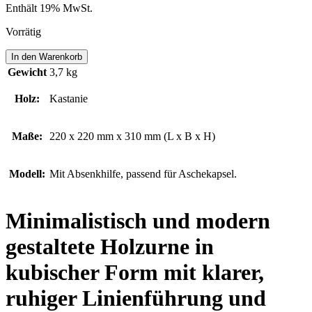
Enthält 19% MwSt.
Vorrätig
KREUZACKER
In den Warenkorb
Menge
Gewicht
3,7 kg
Holz:
Kastanie
Maße:
220 x 220 mm x 310 mm (L x B x H)
Modell:
Mit Absenkhilfe, passend für Aschekapsel.
Minimalistisch und modern
gestaltete Holzurne in
kubischer Form mit klarer,
ruhiger Linienführung und