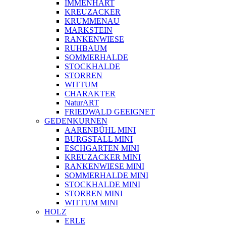
IMMENHART
KREUZACKER
KRUMMENAU
MARKSTEIN
RANKENWIESE
RUHBAUM
SOMMERHALDE
STOCKHALDE
STORREN
WITTUM
CHARAKTER
NaturART
FRIEDWALD GEEIGNET
GEDENKURNEN
AARENBÜHL MINI
BURGSTALL MINI
ESCHGARTEN MINI
KREUZACKER MINI
RANKENWIESE MINI
SOMMERHALDE MINI
STOCKHALDE MINI
STORREN MINI
WITTUM MINI
HOLZ
ERLE