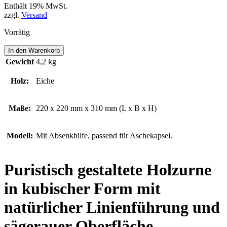
Enthält 19% MwSt.
zzgl.
Versand
Vorrätig
KRUMMENAU
In den Warenkorb
Menge
Gewicht
4,2 kg
Holz:
Eiche
Maße:
220 x 220 mm x 310 mm (L x B x H)
Modell:
Mit Absenkhilfe, passend für Aschekapsel.
Puristisch gestaltete Holzurne
in kubischer Form mit
natürlicher Linienführung und
sägerauer Oberfläche.