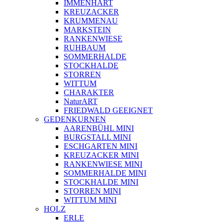
IMMENHART
KREUZACKER
KRUMMENAU
MARKSTEIN
RANKENWIESE
RUHBAUM
SOMMERHALDE
STOCKHALDE
STORREN
WITTUM
CHARAKTER
NaturART
FRIEDWALD GEEIGNET
GEDENKURNEN
AARENBÜHL MINI
BURGSTALL MINI
ESCHGARTEN MINI
KREUZACKER MINI
RANKENWIESE MINI
SOMMERHALDE MINI
STOCKHALDE MINI
STORREN MINI
WITTUM MINI
HOLZ
ERLE