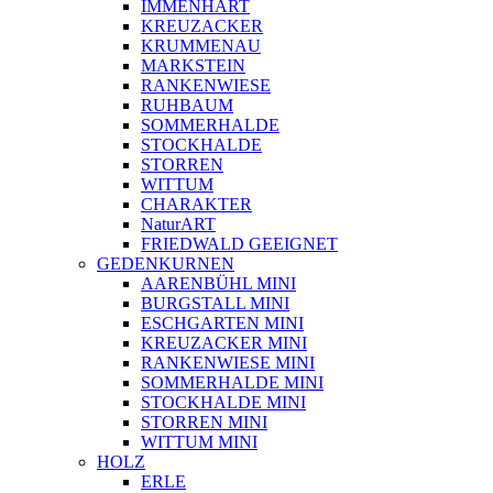
IMMENHART
KREUZACKER
KRUMMENAU
MARKSTEIN
RANKENWIESE
RUHBAUM
SOMMERHALDE
STOCKHALDE
STORREN
WITTUM
CHARAKTER
NaturART
FRIEDWALD GEEIGNET
GEDENKURNEN
AARENBÜHL MINI
BURGSTALL MINI
ESCHGARTEN MINI
KREUZACKER MINI
RANKENWIESE MINI
SOMMERHALDE MINI
STOCKHALDE MINI
STORREN MINI
WITTUM MINI
HOLZ
ERLE