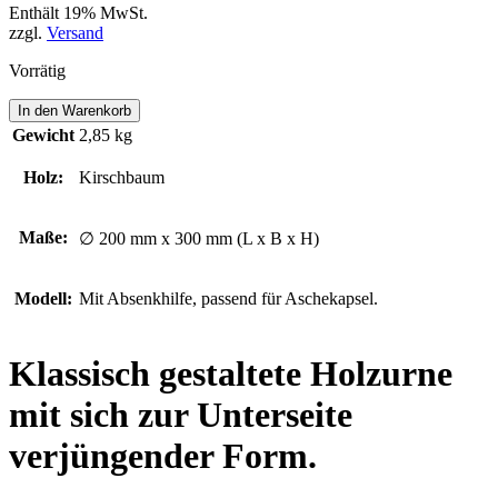
Enthält 19% MwSt.
zzgl.
Versand
Vorrätig
SOMMERHALDE
In den Warenkorb
Menge
Gewicht
2,85 kg
Holz:
Kirschbaum
Maße:
∅ 200 mm x 300 mm (L x B x H)
Modell:
Mit Absenkhilfe, passend für Aschekapsel.
Klassisch gestaltete Holzurne
mit sich zur Unterseite
verjüngender Form.