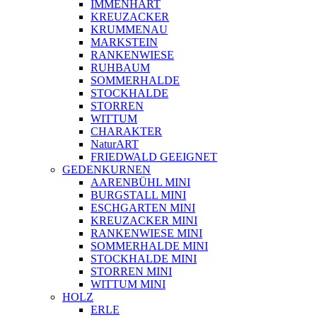
IMMENHART
KREUZACKER
KRUMMENAU
MARKSTEIN
RANKENWIESE
RUHBAUM
SOMMERHALDE
STOCKHALDE
STORREN
WITTUM
CHARAKTER
NaturART
FRIEDWALD GEEIGNET
GEDENKURNEN
AARENBÜHL MINI
BURGSTALL MINI
ESCHGARTEN MINI
KREUZACKER MINI
RANKENWIESE MINI
SOMMERHALDE MINI
STOCKHALDE MINI
STORREN MINI
WITTUM MINI
HOLZ
ERLE