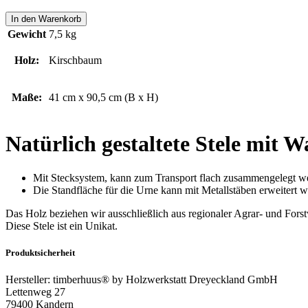
STELE
In den Warenkorb
Menge
Gewicht
7,5 kg
Holz:
Kirschbaum
Maße:
41 cm x 90,5 cm (B x H)
Natürlich gestaltete Stele mit 
Mit Stecksystem, kann zum Transport flach zusammengelegt w
Die Standfläche für die Urne kann mit Metallstäben erweitert w
Das Holz beziehen wir ausschließlich aus regionaler Agrar- und Forstw
Diese Stele ist ein Unikat.
Produktsicherheit
Hersteller:
timberhuus® by Holzwerkstatt Dreyeckland GmbH
Lettenweg 27
79400 Kandern