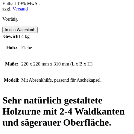
Enthält 19% MwSt.
zzgl.
Versand
Vorrätig
STOCKHALDE
In den Warenkorb
Menge
Gewicht
4 kg
Holz:
Eiche
Maße:
220 x 220 mm x 310 mm (L x B x H)
Modell:
Mit Absenkhilfe, passend für Aschekapsel.
Sehr natürlich gestaltete
Holzurne mit 2-4 Waldkanten
und sägerauer Oberfläche.