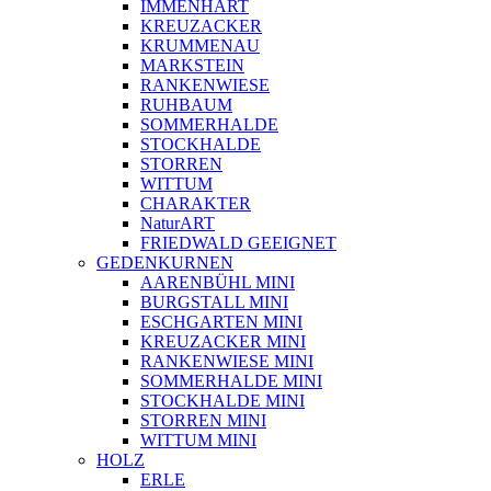
IMMENHART
KREUZACKER
KRUMMENAU
MARKSTEIN
RANKENWIESE
RUHBAUM
SOMMERHALDE
STOCKHALDE
STORREN
WITTUM
CHARAKTER
NaturART
FRIEDWALD GEEIGNET
GEDENKURNEN
AARENBÜHL MINI
BURGSTALL MINI
ESCHGARTEN MINI
KREUZACKER MINI
RANKENWIESE MINI
SOMMERHALDE MINI
STOCKHALDE MINI
STORREN MINI
WITTUM MINI
HOLZ
ERLE